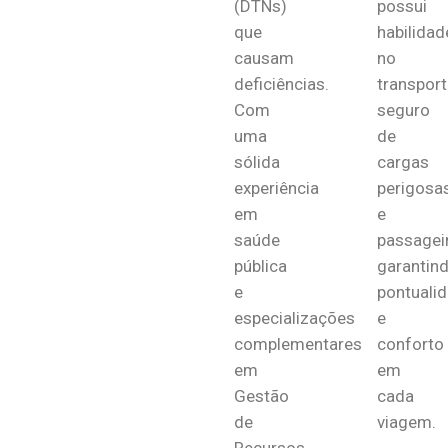
(DTNs)
possui
que
habilidad
causam
no
deficiências.
transport
Com
seguro
uma
de
sólida
cargas
experiência
perigosa
em
e
saúde
passagei
pública
garantin
e
pontuali
especializações
e
complementares
conforto
em
em
Gestão
cada
de
viagem.