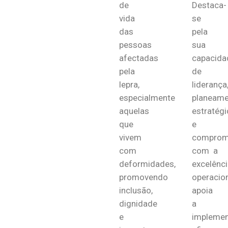
de
Destaca-
vida
se
das
pela
pessoas
sua
afectadas
capacida
pela
de
lepra,
liderança
especialmente
planeame
aquelas
estratégi
que
e
vivem
comprom
com
com a
deformidades,
excelênci
promovendo
operacion
inclusão,
apoia
dignidade
a
e
impleme