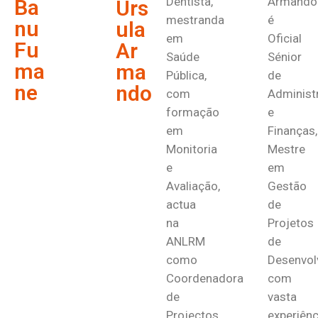
Dentista,
Armando
Ba
Urs
mestranda
é
nu
ula
em
Oficial
Fu
Ar
Saúde
Sénior
ma
ma
Pública,
de
ne
ndo
com
Administ
formação
e
em
Finanças,
Monitoria
Mestre
e
em
Avaliação,
Gestão
actua
de
na
Projetos
ANLRM
de
como
Desenvol
Coordenadora
com
de
vasta
Projectos,
experiênc