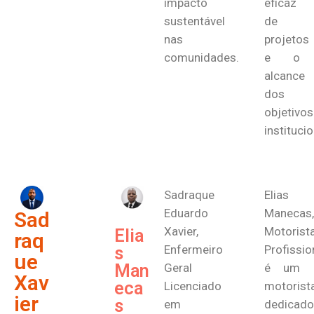
impacto
eficaz
sustentável
de
nas
projetos
comunidades.
e o
alcance
dos
objetivos
institucio
Sadraque
Elias
Eduardo
Manecas,
Sad
Xavier,
Motorist
Elia
raq
Enfermeiro
Profissio
s
ue
Man
Geral
é um
Xav
eca
Licenciado
motorist
ier
s
em
dedicado