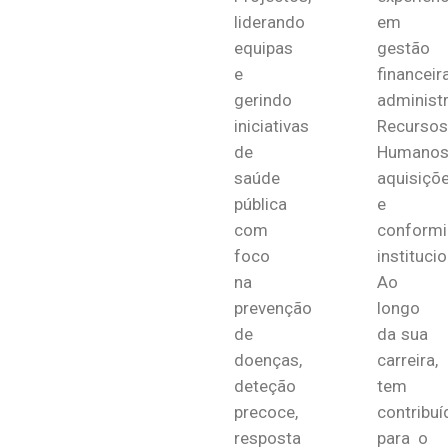
liderando
em
equipas
gestão
e
financeira
gerindo
administ
iniciativas
Recursos
de
Humanos
saúde
aquisiçõ
pública
e
com
conform
foco
institucio
na
Ao
prevenção
longo
de
da sua
doenças,
carreira,
deteção
tem
precoce,
contribuí
resposta
para o