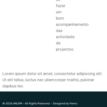
fazer
um
bom
acompanhamento
das
actividade
de
projectos.
Lorem ipsum dolor sit amet, consectetur adipiscing elit.
Ut elit tellus, luctus nec ullamcorper mattis, pulvinar
dapibus leo.
© 2026 ANLRM - All Rights Reserved. - Designed by Hemu