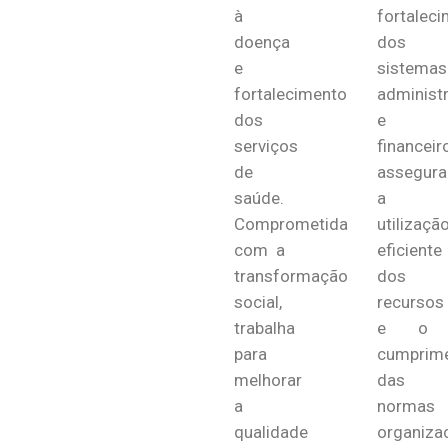
à
fortalec
doença
dos
e
sistemas
fortalecimento
administr
dos
e
serviços
financeir
de
assegur
saúde.
a
Comprometida
utilizaçã
com a
eficiente
transformação
dos
social,
recursos
trabalha
e o
para
cumprim
melhorar
das
a
normas
qualidade
organizac